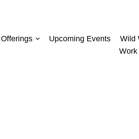
Offerings
Upcoming Events
Wild
ity, Selflove & Conscious Connec
Work 