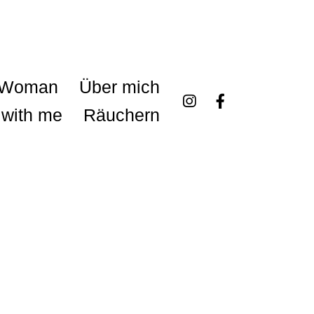
 Woman
Über mich
tion
with me
Räuchern